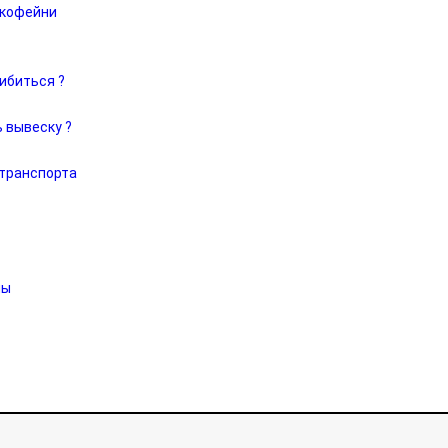
 кофейни
ибиться ?
 вывеску ?
 транспорта
мы