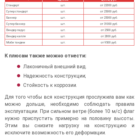
Стандарт
шт.
от 22000 руб.
Супер стандарт
шт.
от 25000 руб.
Баннер
шт.
от 25000 руб.
Супер баннер
шт.
от 31000 руб.
Виндер парус
шт.
от 2500 руб.
Виндер капля
шт.
от 2800 руб.
Моби тандем
шт.
от 9500 руб.
К плюсам также можно отнести:
Лаконичный внешний вид.
Надежность конструкции;
Стойкость к коррозии.
Для того чтобы вся конструкция прослужила вам как
можно дольше, необходимо соблюдать правила
эксплуатации. При сильном ветре (более 10 м/с) флаг
нужно приспустить примерно на половину высоты.
Этим вы снизите нагрузку на конструкцию и
исключите возможность его деформации.