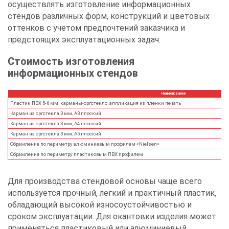
осуществлять изготовление информационных
стендов различных форм, конструкций и цветовых
оттенков с учетом предпочтений заказчика и
предстоящих эксплуатационных задач.
Стоимость изготовления
информационных стендов
Наименование
Пластик ПВХ 5-6 мм, карманы-оргстекло, аппликация из пленки печать
Карман из оргстекла 3 мм, А3 плоский
Карман из оргстекла 3 мм, А4 плоский
Карман из оргстекла 3 мм, А5 плоский
Обрамление по периметру алюминиевым профилем «Nielsen»
Обрамление по периметру пластиковым ПВХ профилем
Для производства стендовой основы чаще всего
используется прочный, легкий и практичный пластик,
обладающий высокой износоустойчивостью и
сроком эксплуатации. Для окантовки изделия может
применяться пластиковый или алюминиевый